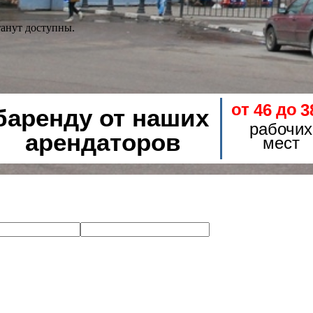
танут доступны.
от
до
46
3
баренду от наших
рабочих
арендаторов
мест