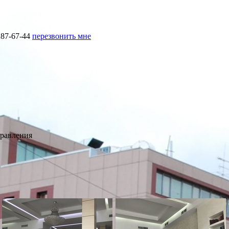
287-67-44
перезвонить мне
правления