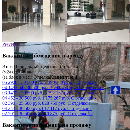
Prev
Next
Вакантные помещения в аренду
Этаж
Площадь, м2
Деление от
Ставка
(м2/год)
Ставка
(за блок в мес.)
Отделка
Комментарий
05
2908
-
30 500 руб.
7 390 150 руб.
С отделкой
-
04
1493
542
30 500 руб.
3 794 454 руб.
С отделкой
-
03
1492
-
30 500 руб.
3 792 167 руб.
С отделкой
-
04
462
-
30 500 руб.
1 175 267 руб.
С отделкой
-
02
390
-
25 500 руб.
828 750 руб.
С отделкой
-
04
243
-
30 500 руб.
617 117 руб.
С отделкой
-
02
201
-
30 500 руб.
510 875 руб.
С отделкой
-
Вакантные помещения на продажу