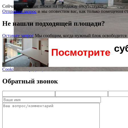
Сейчас свободные блоки на Продажау отсутствуют.
Отправьте запрос
и мы оповестим вас, как только помещения с
Не нашли подходящей площади?
Оставьте запрос
Мы сообщим, когда нужный блок освободится
су
Посмотрите
Cookie и Конфиденциальность
Обратный звонок