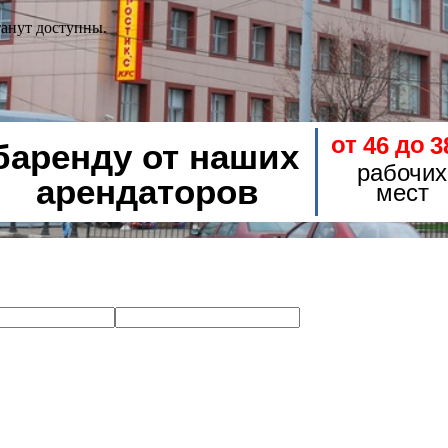
танут доступны.
от
до
46
3
баренду от наших
рабочих
арендаторов
мест