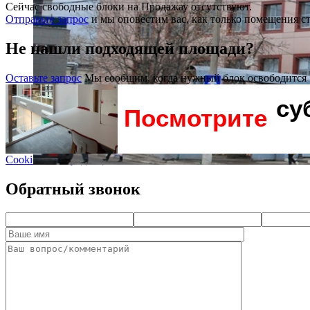
Сейчас свободные блоки на Продажау отсутствуют.
Отправьте запрос
и мы оповестим вас, как только помещения с
Не нашли подходящей площади?
Оставьте запрос
Мы сообщим, когда нужный блок освободится
су
Посмотрите
Cookie и Конфиденциальность
Обратный звонок