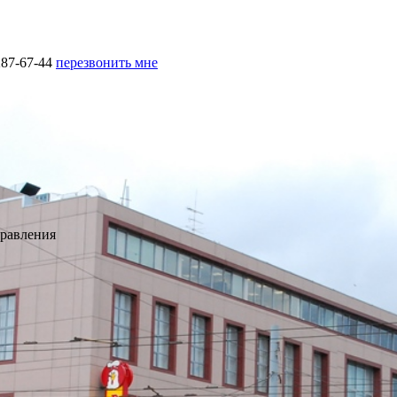
287-67-44
перезвонить мне
правления