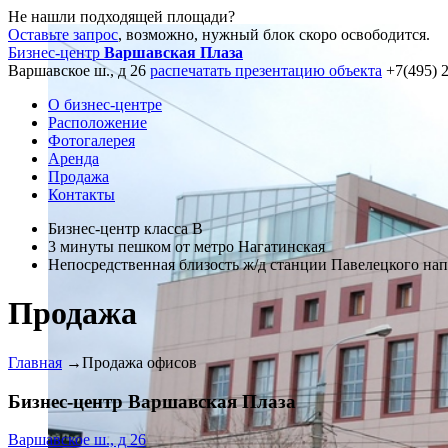
Не нашли подходящей площади?
Оставьте запрос
, возможно, нужный блок скоро освободится.
Бизнес-центр
Варшавская Плаза
Варшавское ш., д 26
распечатать презентацию объекта
+7(495) 
О бизнес-центре
Расположение
Фотогалерея
Аренда
Продажа
Контакты
Бизнес-центр класса В
3 минуты пешком от метро Нагатинская
Непосредственная близость ж/д станции Павелецкого на
Продажа
Главная
→
Продажа офисов
Бизнес-центр Варшавская Плаза
Варшавское ш., д 26